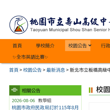
跳
至
主
要
內
首頁
學校簡介
校園公告
行
容
區
✨全市英語比賽✨
首頁
>
校園公告
>
最新消息
>
新北市立板橋高級
校
相關公告
2026-08-06
教學組
桃園市政府民政局訂於115年8月