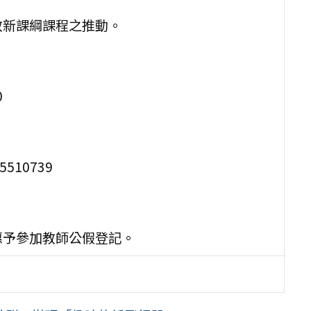
教新課綱課程之推動。
0
10739
惠予參加教師公假登記。