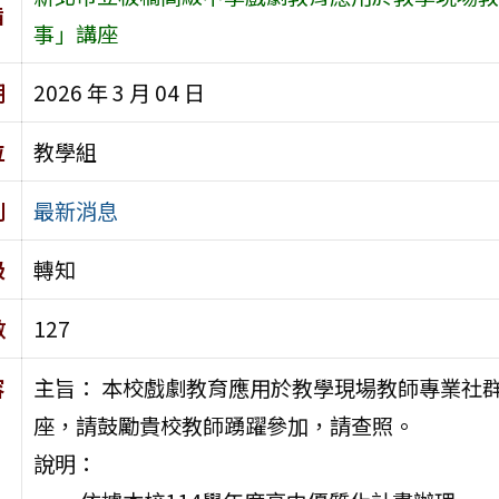
旨
事」講座
期
2026 年 3 月 04 日
位
教學組
別
最新消息
級
轉知
數
127
容
主旨： 本校戲劇教育應用於教學現場教師專業社
座，請鼓勵貴校教師踴躍參加，請查照。
說明：