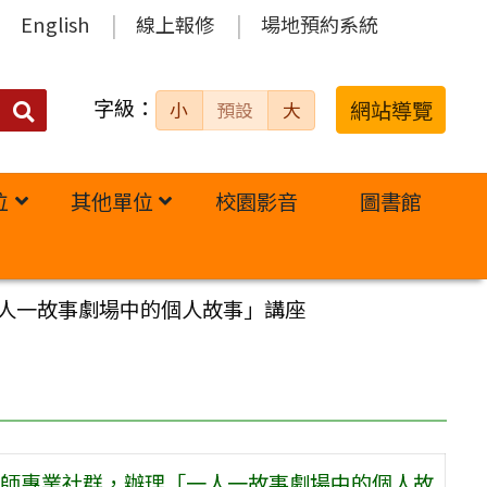
English
線上報修
場地預約系統
字級：
送出
網站導覽
小
預設
大
搜
尋：
位
其他單位
校園影音
圖書館
人一故事劇場中的個人故事」講座
師專業社群，辦理「一人一故事劇場中的個人故