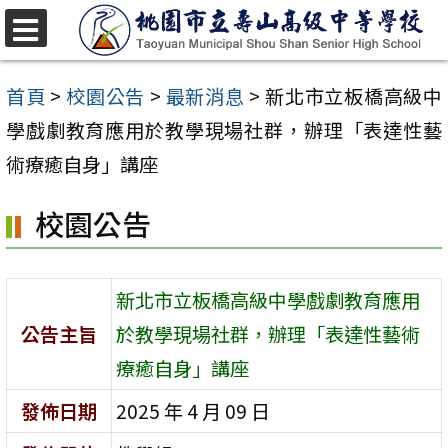
跳
至
選
單
主
首頁
>
校園公告
>
最新消息
>
新北市立板橋高級中
要
學戲劇教育應用於教學現場社群，辦理「表達性藝
內
術療癒自身」講座
容
校園公告
區
新北市立板橋高級中學戲劇教育應用
公告主旨
於教學現場社群，辦理「表達性藝術
療癒自身」講座
發佈日期
2025 年 4 月 09 日