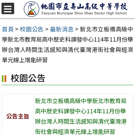
跳
至
選
單
主
首頁
>
校園公告
>
最新消息
>
新北市立板橋高級中
要
學新北市教育局高中歷史科課發中心114年11月份舉
內
辦台灣人時間生活感知與清代臺灣港街社會與經濟
容
單元線上增能研習
區
校園公告
新北市立板橋高級中學新北市教育局
高中歷史科課發中心114年11月份舉
公告主旨
辦台灣人時間生活感知與清代臺灣港
街社會與經濟單元線上增能研習