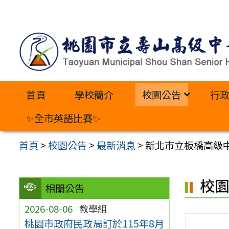
跳
至
主
要
內
首頁
學校簡介
校園公告
行
容
區
✨全市英語比賽✨
首頁
>
校園公告
>
最新消息
>
新北市立板橋高級中
校
相關公告
2026-08-06
教學組
桃園市政府民政局訂於115年8月