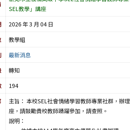
旨
SEL教學」講座
期
2026 年 3 月 04 日
位
教學組
別
最新消息
級
轉知
數
194
容
主旨： 本校SEL社會情緒學習教師專業社群，辦理
座，請鼓勵貴校教師踴躍參加，請查照。
說明：