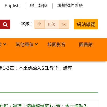
English
線上報修
場地預約系統
字級：
送出
網站導覽
小
預設
大
搜
尋：
位
其他單位
校園影音
圖書館
1-3章：本土語融入SEL教學」講座
社群，辦理「情緒解鎖第1-3章：本土語融入