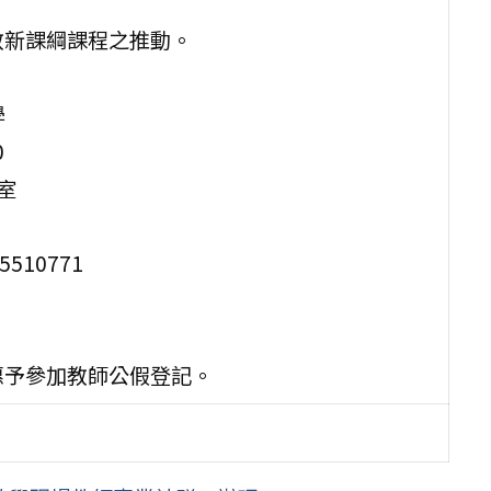
教新課綱課程之推動。
學
0
室
10771
惠予參加教師公假登記。