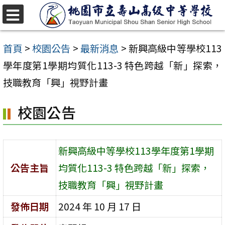
跳
至
選
單
主
首頁
>
校園公告
>
最新消息
>
新興高級中等學校113
要
學年度第1學期均質化113-3 特色跨越「新」探索，
內
技職教育「興」視野計畫
容
校園公告
區
新興高級中等學校113學年度第1學期
公告主旨
均質化113-3 特色跨越「新」探索，
技職教育「興」視野計畫
發佈日期
2024 年 10 月 17 日