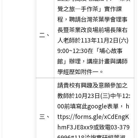
覺之旅—手作茶」實作課
程，聘請台灣茶葉學會理事
長暨茶業改良場前場長陳右
二、
人老師於113年11月2日(六)
9:00~12:30在「埔心故事
館」辦理，講座計畫與講師
學經歷如附件一。
請貴校有興趣及意願參加之
教師於10月23日(三)中午12:
00前填寫此google表單， h
三、
ttps://forms.gle/xCdEngK
hmF3JE8xx9或致電03-379
6996#118洽詢實研組葉淑