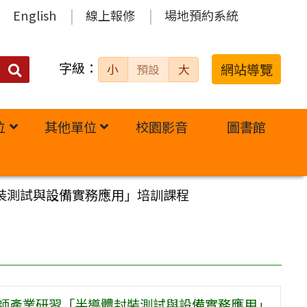
English
線上報修
場地預約系統
字級：
送出
網站導覽
小
預設
大
搜
尋：
位
其他單位
校園影音
圖書館
裝測試與設備實務應用」培訓課程
教師產業研習「半導體封裝測試與設備實務應用」