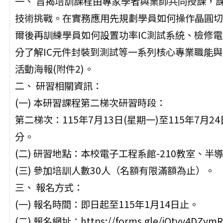
一、 旨揭培訓課程由專家學者與業師共同授課，
技術挑戰。在實務應用先規劃學員如何操作晶圓切
爾後再訓練學員如何設置功率IC測試系統、檢修
分了解IC元件封裝到測試等一系列核心專業職能與
活動海報(附件2)。
二、 研習相關資訊：
(一) 本研習課程第二梯次研習時段：
第二梯次：115年7月13日(星期一)至115年7月2
分。
(二) 研習地點：本校電子工程系館-210教室、半
(三) 參加培訓人數30人（名額有限滿額為止）。
三、 報名方式：
(一) 報名時間：即日起至115年1月14日止。
(二) 報名網址：https://forms.gle/jQtvy4DZym