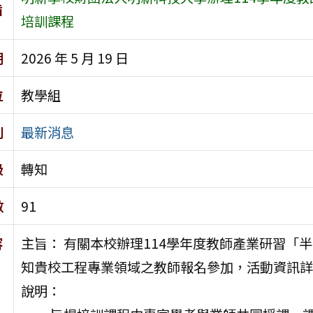
旨
培訓課程
期
2026 年 5 月 19 日
位
教學組
別
最新消息
級
轉知
數
91
容
主旨： 有關本校辦理114學年度教師產業研習「
知貴校工程專業領域之教師報名參加，活動資訊詳
說明：