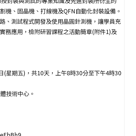
課授封裝與測試的專業知識及先進封裝所衍生的
割機、固晶機、打線機及QFN自動化封裝設備。
電路、測試程式開發及使用晶圓針測機，讓學員充
實務應用，檢附研習課程之活動簡章(附件1)及
4日(星期五)，共10天，上午8時30分至下午4時30
導體技術中心。
ReEbBh9