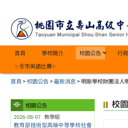
跳
至
主
要
內
首頁
學校簡介
校園公告
行
容
區
✨全市英語比賽✨
首頁
>
校園公告
>
最新消息
>
明新學校財團法人
校
相關公告
2026-08-07
教學組
教育部技術型高級中等學校社會