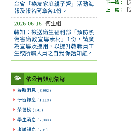
【2
金會「癌友家庭親子營」活動海
【2
報及報名簡章各1份。
2026-06-16
衛生組
轉知：檢送衛生福利部「預防熱
傷害衛教宣導素材」1份，請廣
為宣導及運用，以提升教職員工
生或所屬人員之自我 保護知能。
依公告類別彙總
最新消息
( 8,992 )
研習訊息
( 1,110 )
榮譽榜
( 141 )
學生消息
( 2,048 )
考試訊息
( 205 )