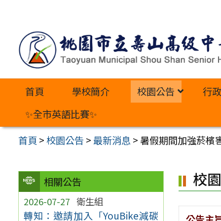
跳
至
主
要
內
首頁
學校簡介
校園公告
行
容
區
✨全市英語比賽✨
首頁
>
校園公告
>
最新消息
>
暑假期間加強菸檳
校
相關公告
2026-07-27
衛生組
轉知：邀請加入「YouBike減碳
公告主