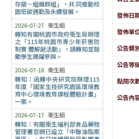
存摺－組織群組」，共 同推動校
園低碳通勤及永續發展。
發佈日
2026-07-27
衛生組
發佈單
轉知有關桃園市政府衛生局辦理
之「115年桃園市青少年菸害防
公告類
制實 體解謎活動」，請轉知並鼓
勵學生踴躍參與。
公告等
2026-07-18
衛生組
轉知：函轉中央研究院辦理115
點閱次
年度「國家生技研究園區環境教
育中心環境教育課程體驗計畫」
公告內
一案。
2026-07-17
衛生組
轉知：有關衛生福利部食品藥物
管理署官網已設立「中聯油脂案
專區」，每日持續更新受影響產