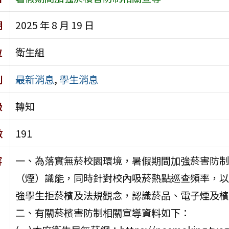
期
2025 年 8 月 19 日
位
衛生組
別
最新消息
,
學生消息
級
轉知
數
191
容
一、為落實無菸校園環境，暑假期間加強菸害防制
（煙）識能，同時針對校內吸菸熱點巡查頻率，以
強學生拒菸檳及法規觀念，認識菸品、電子煙及檳
二、有關菸檳害防制相關宣導資料如下：