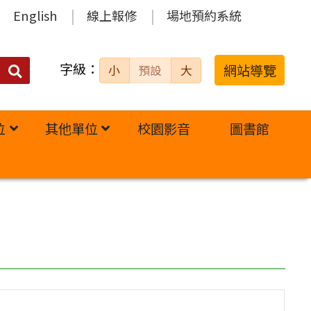
English
線上報修
場地預約系統
字級：
送出
網站導覽
小
預設
大
搜
尋：
位
其他單位
校園影音
圖書館