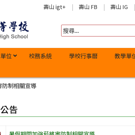
壽山 igt+
壽山 FB
壽山 IG
政單位
校務系統
學校行事曆
教學單
害防制相關宣導
園公告
旨
暑假期間加強菸檳害防制相關宣導