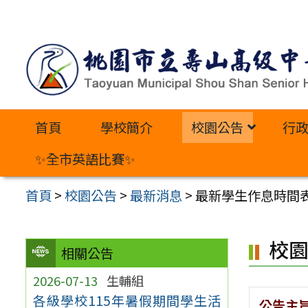
跳
至
主
要
內
首頁
學校簡介
校園公告
行
容
區
✨全市英語比賽✨
首頁
>
校園公告
>
最新消息
>
最新學生作息時間表(
校
相關公告
2026-07-13
生輔組
各級學校115年暑假期間學生活
公告主