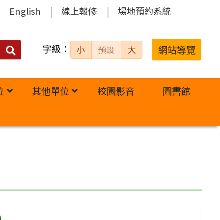
English
線上報修
場地預約系統
字級：
送出
網站導覽
小
預設
大
搜
尋：
位
其他單位
校園影音
圖書館
)