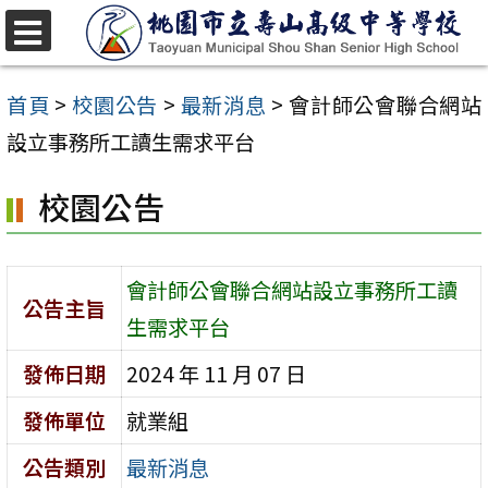
跳
至
選
單
主
首頁
>
校園公告
>
最新消息
>
會計師公會聯合網站
要
設立事務所工讀生需求平台
內
校園公告
容
區
會計師公會聯合網站設立事務所工讀
公告主旨
生需求平台
發佈日期
2024 年 11 月 07 日
發佈單位
就業組
公告類別
最新消息