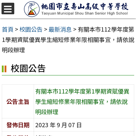
跳
至
選
單
主
首頁
>
校園公告
>
最新消息
>
有關本市112學年度第
要
1學期資賦優異學生縮短修業年限相關事宜，請依說
內
明段辦理
容
校園公告
區
有關本市112學年度第1學期資賦優異
公告主旨
學生縮短修業年限相關事宜，請依說
明段辦理
發佈日期
2023 年 9 月 07 日