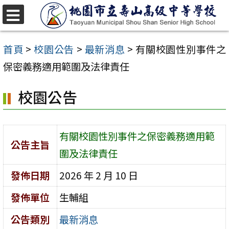
跳
至
選
單
主
首頁
>
校園公告
>
最新消息
>
有關校園性別事件之
要
保密義務適用範圍及法律責任
內
校園公告
容
區
有關校園性別事件之保密義務適用範
公告主旨
圍及法律責任
發佈日期
2026 年 2 月 10 日
發佈單位
生輔組
公告類別
最新消息