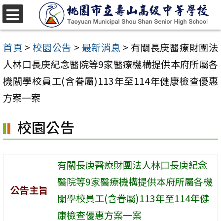
跳
至
選
單
主
首頁
>
校園公告
>
最新消息
>
有關長庚醫療財團法
要
人林口長庚紀念醫院等9家醫療機構提供本府所屬各
內
機關學校員工(含眷屬)113年至114年健康檢查優惠
容
方案一案
區
校園公告
有關長庚醫療財團法人林口長庚紀念
醫院等9家醫療機構提供本府所屬各機
公告主旨
關學校員工(含眷屬)113年至114年健
康檢查優惠方案一案