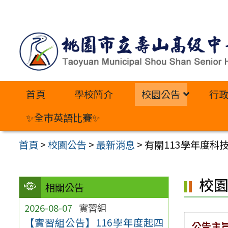
跳
至
主
要
內
首頁
學校簡介
校園公告
行
容
區
✨全市英語比賽✨
首頁
>
校園公告
>
最新消息
>
有關113學年度
校
相關公告
2026-08-07
實習組
【實習組公告】116學年度起四
公告主