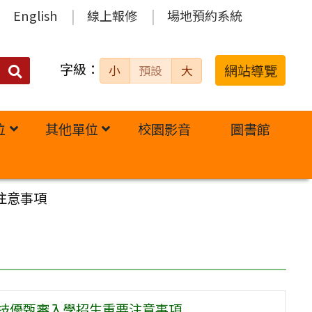
English
線上報修
場地預約系統
字級：
送出
網站導覽
小
預設
大
搜
尋：
位
其他單位
校園影音
圖書館
注意事項
制技優甄審入學招生重要注意事項