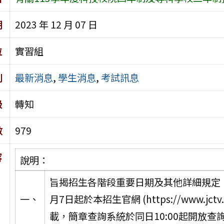
期
2023 年 12 月 07 日
位
實習組
別
最新消息
,
學生消息
,
考試訊息
級
轉知
數
979
容
說明：
旨揭招生各階段重要日期及其他詳細規定，
一、
月7日起於本招生官網 (https://www.jctv.n
載，簡章查詢系統於同日10:00起開放查