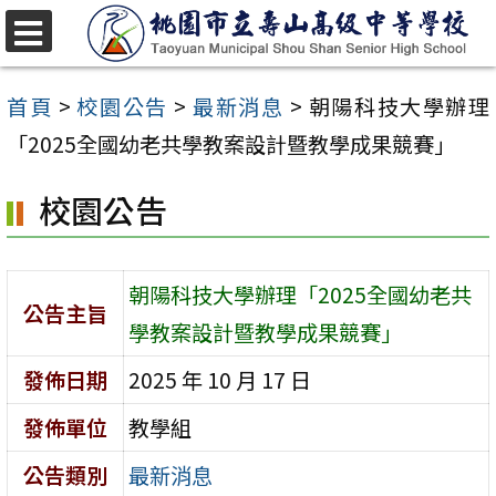
跳
至
選
單
主
首頁
>
校園公告
>
最新消息
>
朝陽科技大學辦理
要
「2025全國幼老共學教案設計暨教學成果競賽」
內
校園公告
容
區
朝陽科技大學辦理「2025全國幼老共
公告主旨
學教案設計暨教學成果競賽」
發佈日期
2025 年 10 月 17 日
發佈單位
教學組
公告類別
最新消息