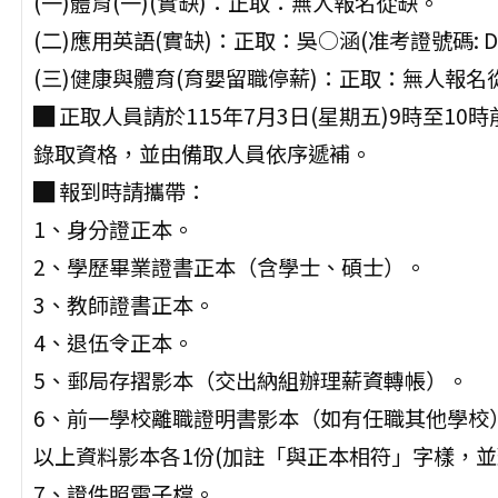
(一)體育(一)(實缺)：正取：無人報名從缺。
(二)應用英語(實缺)：正取：吳○涵(准考證號碼: D1
(三)健康與體育(育嬰留職停薪)：正取：無人報名
█ 正取人員請於115年7月3日(星期五)9時至
錄取資格，並由備取人員依序遞補。
█ 報到時請攜帶：
1、身分證正本。
2、學歷畢業證書正本（含學士、碩士）。
3、教師證書正本。
4、退伍令正本。
5、郵局存摺影本（交出納組辦理薪資轉帳）。
6、前一學校離職證明書影本（如有任職其他學校
以上資料影本各1份(加註「與正本相符」字樣，並
7、證件照電子檔。