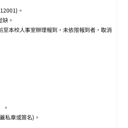
2001)。
從缺。
10時前至本校人事室辦理報到，未依限報到者，取消
）。
蓋私章或簽名)。