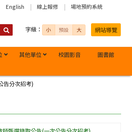
English
線上報修
場地預約系統
字級：
送出
網站導覽
小
預設
大
搜
尋：
位
其他單位
校園影音
圖書館
公告分次招考)
教師甄選錄取公告(一次公告分次招考)