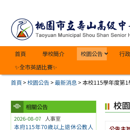
跳
至
主
要
內
首頁
學校簡介
校園公告
行
容
區
✨全市英語比賽✨
首頁
>
校園公告
>
最新消息
>
本校115學年度第
校
相關公告
2026-08-07
人事室
本府115年70歲以上退休公教人
公告主