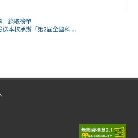
學」錄取榜單
本校承辦「第2屆全國科 ...
入