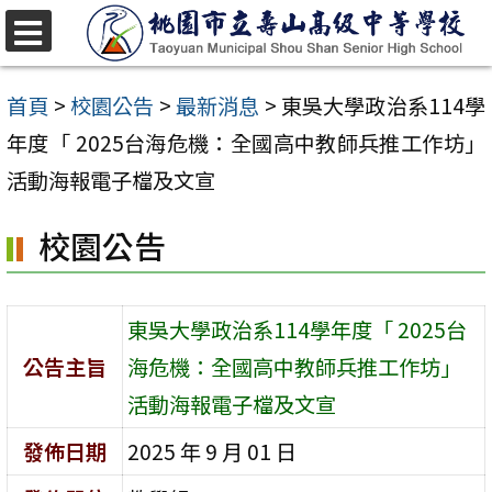
跳
至
選
單
主
首頁
>
校園公告
>
最新消息
>
東吳大學政治系114學
要
年度「 2025台海危機：全國高中教師兵推工作坊」
內
活動海報電子檔及文宣
容
校園公告
區
東吳大學政治系114學年度「 2025台
公告主旨
海危機：全國高中教師兵推工作坊」
活動海報電子檔及文宣
發佈日期
2025 年 9 月 01 日