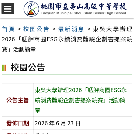
跳
至
選
單
主
首頁
>
校園公告
>
最新消息
>
東吳大學辦理
要
2026「艋舺商圈ESG永續消費體驗企劃書提案競
內
賽」活動簡章
容
校園公告
區
東吳大學辦理2026「艋舺商圈ESG永
公告主旨
續消費體驗企劃書提案競賽」活動簡
章
發佈日期
2026 年 6 月 23 日