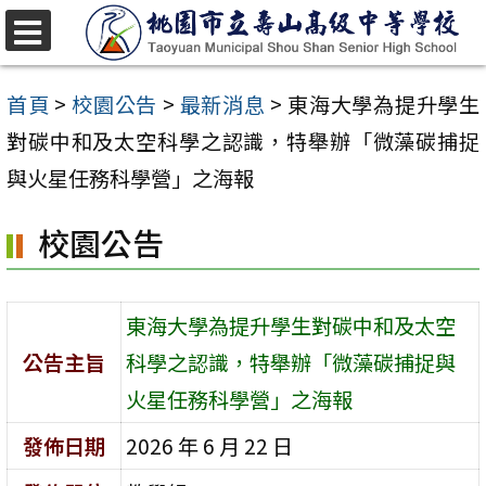
跳
至
選
單
主
首頁
>
校園公告
>
最新消息
>
東海大學為提升學生
要
對碳中和及太空科學之認識，特舉辦「微藻碳捕捉
內
與火星任務科學營」之海報
容
校園公告
區
東海大學為提升學生對碳中和及太空
公告主旨
科學之認識，特舉辦「微藻碳捕捉與
火星任務科學營」之海報
發佈日期
2026 年 6 月 22 日