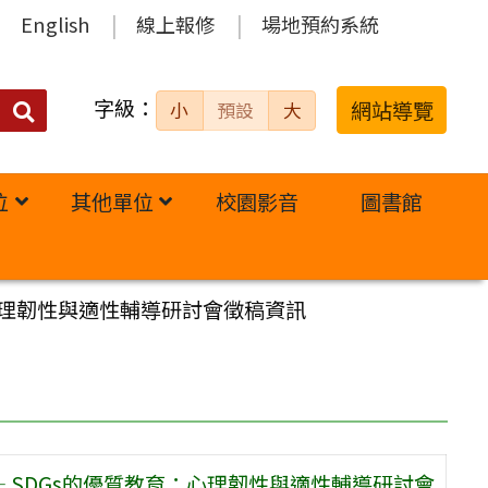
English
線上報修
場地預約系統
字級：
送出
網站導覽
小
預設
大
搜
尋：
位
其他單位
校園影音
圖書館
：心理韌性與適性輔導研討會徵稿資訊
 SDGs的優質教育：心理韌性與適性輔導研討會