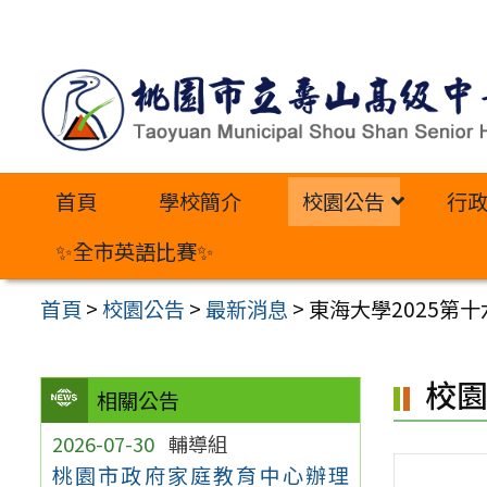
跳
至
主
要
內
首頁
學校簡介
校園公告
行
容
區
✨全市英語比賽✨
首頁
>
校園公告
>
最新消息
>
東海大學2025第
校
相關公告
2026-07-30
輔導組
桃園市政府家庭教育中心辦理