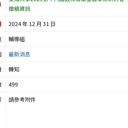
旨
徵稿資訊
期
2024 年 12 月 31 日
位
輔導組
別
最新消息
級
轉知
數
499
容
請參考附件