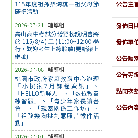
公告主
115年度祖孫樂淘桃－祖父母節
慶祝活動
2026-07-21
輔導組
發佈日
壽山高中考試分發登榜說明會將
於115/8/4(二)11:00~12:00舉
發佈單
行，歡迎考生上線聆聽(更新線上
網址)
公告類
2026-07-08
輔導組
公告等
桃園市政府家庭教育中心辦理
「小桃家7月課程資訊」、
點閱次
「HELLO新鮮人」、「數位教養
練習題」、「青少年家長讀書
公告內
會」、「親密關係工作坊」、
「祖孫樂淘桃創意照片徵件活
動」
2026-07-01
輔導組