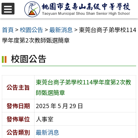
跳
至
選
單
主
首頁
>
校園公告
>
最新消息
>
東莞台商子弟學校114
要
學年度第2次教師甄選簡章
內
校園公告
容
區
東莞台商子弟學校114學年度第2次教
公告主旨
師甄選簡章
發佈日期
2025 年 5 月 29 日
發佈單位
人事室
公告類別
最新消息