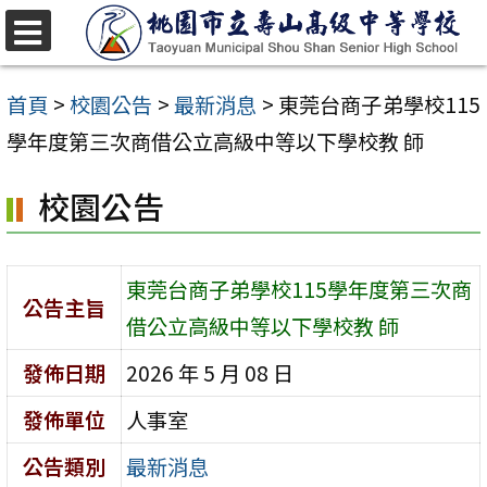
跳
至
選
單
主
首頁
>
校園公告
>
最新消息
>
東莞台商子弟學校115
要
學年度第三次商借公立高級中等以下學校教 師
內
校園公告
容
區
東莞台商子弟學校115學年度第三次商
公告主旨
借公立高級中等以下學校教 師
發佈日期
2026 年 5 月 08 日
發佈單位
人事室
公告類別
最新消息