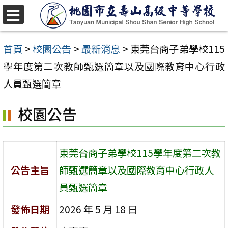
跳
至
選
單
主
首頁
>
校園公告
>
最新消息
>
東莞台商子弟學校115
要
學年度第二次教師甄選簡章以及國際教育中心行政
內
人員甄選簡章
容
校園公告
區
東莞台商子弟學校115學年度第二次教
公告主旨
師甄選簡章以及國際教育中心行政人
員甄選簡章
發佈日期
2026 年 5 月 18 日