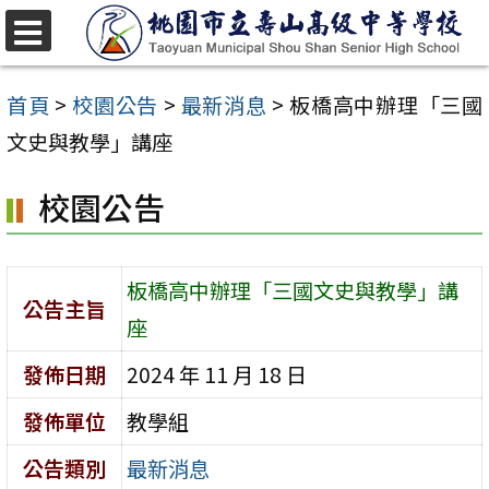
跳
至
選
單
主
首頁
>
校園公告
>
最新消息
>
板橋高中辦理「三國
要
文史與教學」講座
內
校園公告
容
區
板橋高中辦理「三國文史與教學」講
公告主旨
座
發佈日期
2024 年 11 月 18 日
發佈單位
教學組
公告類別
最新消息