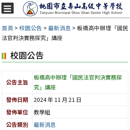
跳
至
選
單
主
首頁
>
校園公告
>
最新消息
>
板橋高中辦理「國民
要
法官判決實務探究」講座
內
校園公告
容
區
板橋高中辦理「國民法官判決實務探
公告主旨
究」講座
發佈日期
2024 年 11 月 21 日
發佈單位
教學組
公告類別
最新消息