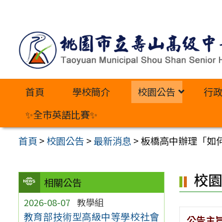
跳
至
主
要
內
首頁
學校簡介
校園公告
行
容
區
✨全市英語比賽✨
首頁
>
校園公告
>
最新消息
>
板橋高中辦理「如
校
相關公告
2026-08-07
教學組
教育部技術型高級中等學校社會
公告主