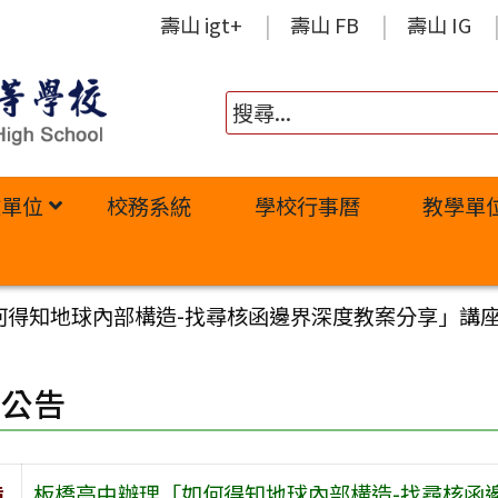
壽山 igt+
壽山 FB
壽山 IG
政單位
校務系統
學校行事曆
教學單
何得知地球內部構造-找尋核函邊界深度教案分享」講
園公告
旨
板橋高中辦理「如何得知地球內部構造-找尋核函