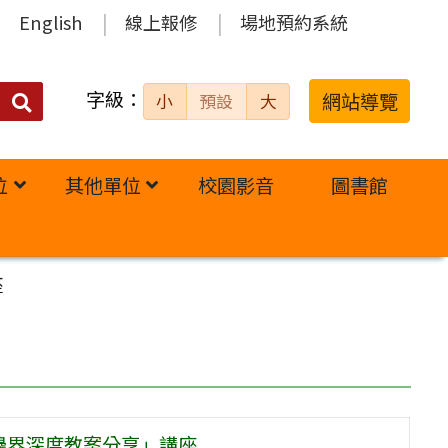
English
線上報修
場地預約系統
字級：
送出
網站導覽
小
預設
大
搜
尋：
位
其他單位
校園影音
圖書館
座
邊界深度教案分享」講座