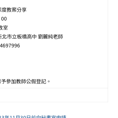
深度教案分享
00
教室
 新北市立板橋高中 劉麗純老師
97996
惠予參加教師公假登記。
年11月30日前向秘書室申請 ...