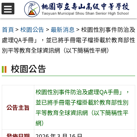
跳
至
選
單
主
首頁
>
校園公告
>
最新消息
>
校園性別事件防治及
要
處理QA手冊」，並已將手冊電子檔掛載於教育部性
內
別平等教育全球資訊網（以下簡稱性平網）
容
校園公告
區
校園性別事件防治及處理QA手冊」，
並已將手冊電子檔掛載於教育部性別
公告主旨
平等教育全球資訊網（以下簡稱性平
網）
發佈日期
2026 年 3 月 16 日