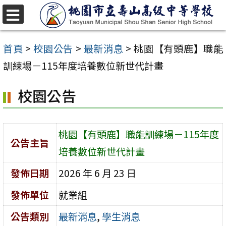
跳
至
選
單
主
首頁
>
校園公告
>
最新消息
>
桃園【有頭鹿】職能
要
訓練場－115年度培養數位新世代計畫
內
校園公告
容
區
桃園【有頭鹿】職能訓練場－115年度
公告主旨
培養數位新世代計畫
發佈日期
2026 年 6 月 23 日
發佈單位
就業組
公告類別
最新消息
,
學生消息