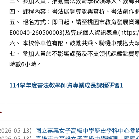
三、 參加人員：推動書法教育學校領導人、教師共
四、 課程內容：書法展覽導覽與賞析、書法創作體
五、 報名方式：即日起，請至桃園市教育發展資
E00040-260500003)及完成個人資訊表單(https://f
六、 本校停車位有限，鼓勵共乘、騎機車或搭大
七、 參加人員於不影響課務及不支領代課鐘點費原
時數6小時。
114學年度書法教學師資專業成長課程研習1
件
026-05-13】
國立嘉義女子高級中學歷史學科中心參與辦
026-05-13】
高雄市立高雄女子高級中學辦理「層層心語