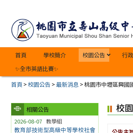
跳
至
主
要
內
首頁
學校簡介
校園公告
行
容
區
✨全市英語比賽✨
首頁
>
校園公告
>
最新消息
>
桃園市中壢區興國
校
相關公告
2026-08-07
教學組
教育部技術型高級中等學校社會
公告主