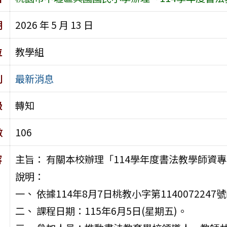
期
2026 年 5 月 13 日
位
教學組
別
最新消息
級
轉知
數
106
容
主旨： 有關本校辦理「114學年度書法教學師資
說明：
一、 依據114年8月7日桃教小字第1140072247
二、 課程日期：115年6月5日(星期五)。