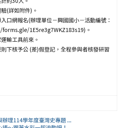
計約30人。
驗(詳如附件)。
源入口網報名(辦理單位－興國國小－活動編號：
orms.gle/1E5re3g7WKZ183s19)。
眾運輸工具前來。
則下核予公 (差)假登記，全程參與者核發研習
理114學年度臺灣史專題 ...
～跟著水彩一起流動吧！ ...