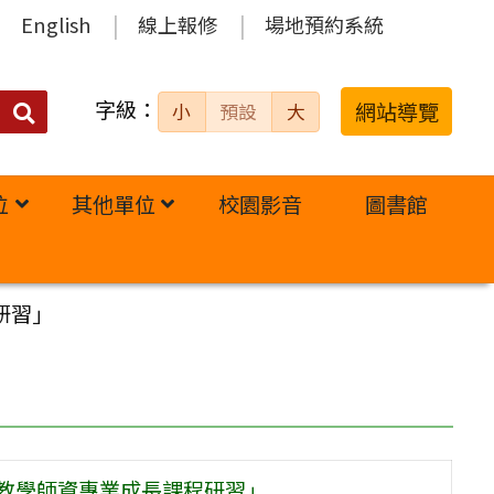
English
線上報修
場地預約系統
字級：
送出
網站導覽
小
預設
大
搜
尋：
位
其他單位
校園影音
圖書館
研習」
法教學師資專業成長課程研習」