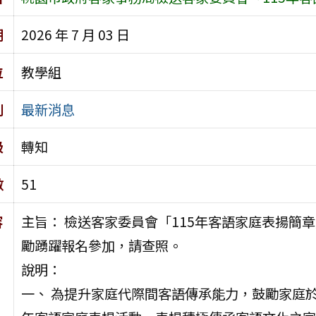
期
2026 年 7 月 03 日
位
教學組
別
最新消息
級
轉知
數
51
容
主旨： 檢送客家委員會「115年客語家庭表揚簡
勵踴躍報名參加，請查照。
說明：
一、 為提升家庭代際間客語傳承能力，鼓勵家庭於