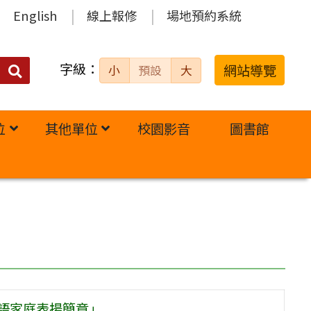
English
線上報修
場地預約系統
字級：
送出
網站導覽
小
預設
大
搜
尋：
位
其他單位
校園影音
圖書館
客語家庭表揚簡章」