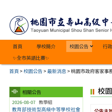
跳
至
主
要
內
首頁
學校簡介
校園公告
行
容
區
✨全市英語比賽✨
首頁
>
校園公告
>
最新消息
>
桃園市政府客家事
校
相關公告
2026-08-07
教學組
教育部技術型高級中等學校社會
公告主