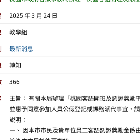
期
2025 年 3 月 24 日
位
教學組
別
最新消息
級
轉知
數
366
容
主旨： 有關本局辦理「桃園客語開班及認證獎勵
並惠予同意參加人員公假登記或課務派代事宜，請
說明：
一、 因本市市民及貴單位員工客語認證獎勵金係