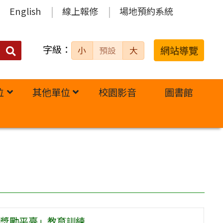
English
線上報修
場地預約系統
字級：
送出
網站導覽
小
預設
大
搜
尋：
位
其他單位
校園影音
圖書館
獎勵平臺」教育訓練