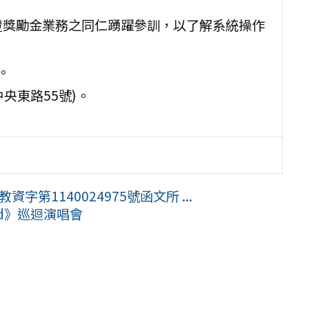
證獎勵金業務之同仁踴躍參訓，以了解系統操作
。
央東路55號)。
字第1140024975號函文所 ...
oad》巡迴演唱會