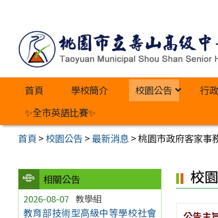
跳
至
主
要
內
首頁
學校簡介
校園公告
行
容
區
✨全市英語比賽✨
首頁
>
校園公告
>
最新消息
>
桃園市政府客家事
校
相關公告
2026-08-07
教學組
教育部技術型高級中等學校社會
公告主