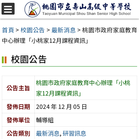
跳
至
選
單
主
首頁
>
校園公告
>
最新消息
>
桃園市政府家庭教育
要
中心辦理「小桃家12月課程資訊」
內
校園公告
容
區
桃園市政府家庭教育中心辦理「小桃
公告主旨
家12月課程資訊」
發佈日期
2024 年 12 月 05 日
發佈單位
輔導組
公告類別
最新消息
,
研習訊息