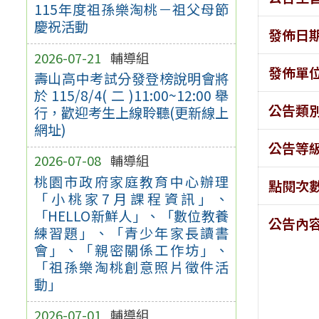
115年度祖孫樂淘桃－祖父母節
慶祝活動
發佈日
2026-07-21
輔導組
發佈單
壽山高中考試分發登榜說明會將
於115/8/4(二)11:00~12:00舉
公告類
行，歡迎考生上線聆聽(更新線上
網址)
公告等
2026-07-08
輔導組
桃園市政府家庭教育中心辦理
點閱次
「小桃家7月課程資訊」、
「HELLO新鮮人」、「數位教養
公告內
練習題」、「青少年家長讀書
會」、「親密關係工作坊」、
「祖孫樂淘桃創意照片徵件活
動」
2026-07-01
輔導組