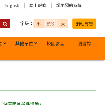
English
線上報修
場地預約系統
字級：
送出
網站導覽
小
預設
大
搜
尋：
位
其他單位
校園影音
圖書館
桃「創意照片徵件活動」