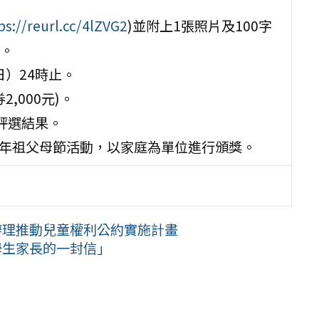
ps://reurl.cc/4lZVG2
)並附上1張照片及100字
。
日）24時止。
2,000元)。
布評選結果。
)115年祖父母節活動，以家庭為單位進行頒獎。
辦理推動兒童權利公約實施計畫
學生家長的一封信」