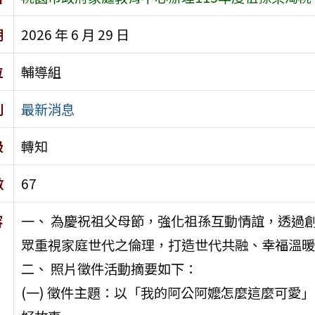
期
2026 年 6 月 29 日
位
輔導組
別
最新消息
級
轉知
數
67
容
一、 為慶祝祖父母節，強化祖孫互動情誼，透過
眾重視家庭世代之倫理，打造世代共融、幸福溫暖
二、 照片徵件活動摘要如下：
(一) 徵件主題：以「我的阿公阿嬤怎麼這麼可愛