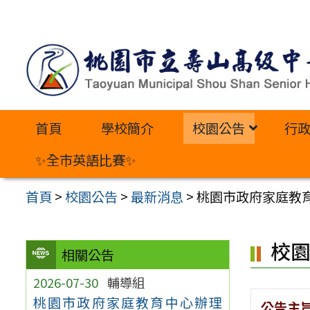
跳
至
主
要
內
首頁
學校簡介
校園公告
行
容
區
✨全市英語比賽✨
首頁
>
校園公告
>
最新消息
>
桃園市政府家庭教
校
相關公告
2026-07-30
輔導組
桃園市政府家庭教育中心辦理
公告主