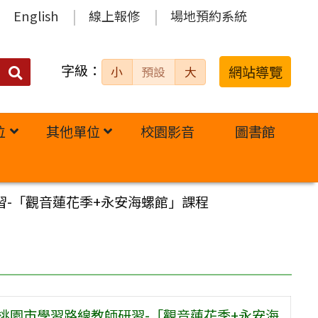
English
線上報修
場地預約系統
字級：
送出
網站導覽
小
預設
大
搜
尋：
位
其他單位
校園影音
圖書館
習-「觀音蓮花季+永安海螺館」課程
桃園市學習路線教師研習-「觀音蓮花季+永安海