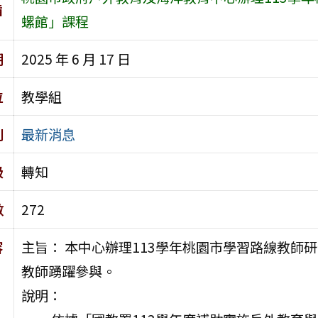
旨
螺館」課程
期
2025 年 6 月 17 日
位
教學組
別
最新消息
級
轉知
數
272
容
主旨： 本中心辦理113學年桃園市學習路線教師
教師踴躍參與。
說明：