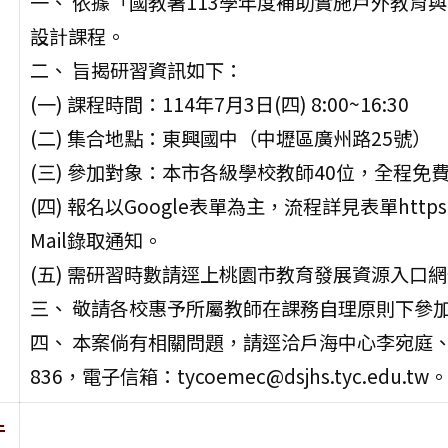
一、 依據「國教署113學年度補助實施戶外教育
設計課程。
二、 旨揭研習資訊如下：
(一) 課程時間：114年7月3日(四) 8:00~16:30
(二) 集合地點：東興國中（中壢區廣州路25號）
(三) 參加對象：本市各級學校教師40位，全程免
(四) 報名以Google表單為主，流程詳見表單https://f
Mail錄取通知。
(五) 需研習時數請逕上桃園市教育發展資源入口網登錄
三、 敬請各校惠予所屬教師在課務自理原則下參
四、 本案倘有相關問題，請逕洽戶海中心李宛庭、黃煜琦
836，電子信箱：tycoemec@dsjhs.tyc.edu.tw。
件