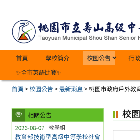
跳
至
主
要
內
首頁
學校簡介
校園公告
行
容
區
✨全市英語比賽✨
首頁
>
校園公告
>
最新消息
>
桃園市政府戶外教育
校
相關公告
2026-08-07
教學組
教育部技術型高級中等學校社會