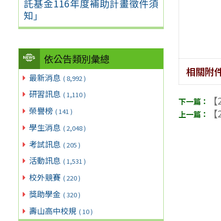
託基金116年度補助計畫徵件須
知」
依公告類別彙總
相關附
最新消息
( 8,992 )
研習訊息
( 1,110 )
【2
榮譽榜
( 141 )
【2
學生消息
( 2,048 )
考試訊息
( 205 )
活動訊息
( 1,531 )
校外競賽
( 220 )
獎助學金
( 320 )
壽山高中校規
( 10 )