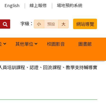
English
線上報修
場地預約系統
字級：
送出
網站導覽
小
預設
大
搜
尋：
位
其他單位
校園影音
圖書館
作人員培訓課程、認證、回流課程、教學支持輔導實