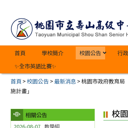
跳
至
主
要
內
首頁
學校簡介
校園公告
行
容
區
✨全市英語比賽✨
首頁
>
校園公告
>
最新消息
>
桃園市政府教育局
施計畫」
校
相關公告
2026-08-07
教學組