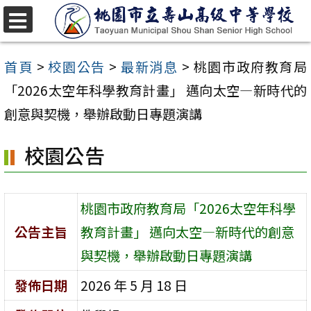
跳
至
選
單
主
首頁
>
校園公告
>
最新消息
>
桃園市政府教育局
要
「2026太空年科學教育計畫」 邁向太空—新時代的
內
創意與契機，舉辦啟動日專題演講
容
校園公告
區
桃園市政府教育局「2026太空年科學
公告主旨
教育計畫」 邁向太空—新時代的創意
與契機，舉辦啟動日專題演講
發佈日期
2026 年 5 月 18 日