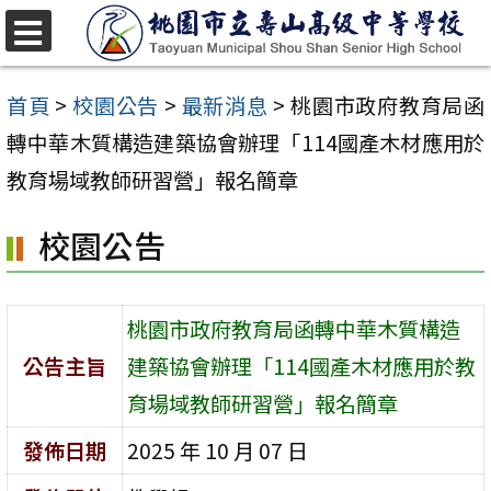
跳
至
選
單
主
首頁
>
校園公告
>
最新消息
>
桃園市政府教育局函
要
轉中華木質構造建築協會辦理「114國產木材應用於
內
教育場域教師研習營」報名簡章
容
校園公告
區
桃園市政府教育局函轉中華木質構造
公告主旨
建築協會辦理「114國產木材應用於教
育場域教師研習營」報名簡章
發佈日期
2025 年 10 月 07 日