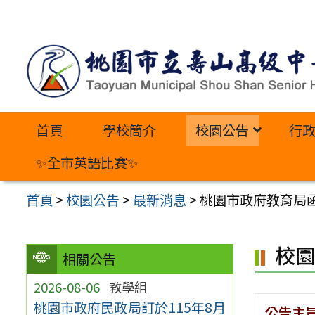
跳
至
主
要
內
首頁
學校簡介
校園公告
行
容
區
✨全市英語比賽✨
首頁
>
校園公告
>
最新消息
>
桃園市政府教育局
校
相關公告
2026-08-06
教學組
桃園市政府民政局訂於115年8月
公告主