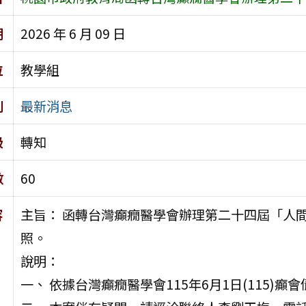
期
2026 年 6 月 09 日
位
教學組
別
最新消息
級
轉知
數
60
容
主旨： 函轉台灣癲癇醫學會辦理第二十四屆「人
照。
說明：
一、 依據台灣癲癇醫學會115年6月1日(115)癲會