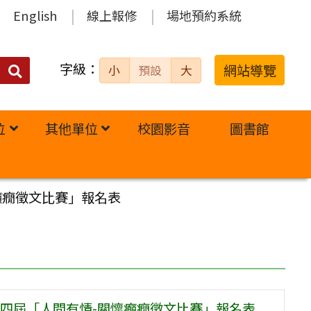
English
線上報修
場地預約系統
字級：
送出
網站導覽
小
預設
大
搜
尋：
位
其他單位
校園影音
圖書館
癲癇徵文比賽」報名表
四屆「人間有情-關懷癲癇徵文比賽」報名表