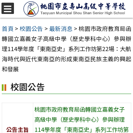
跳
至
選
單
主
首頁
>
校園公告
>
最新消息
>
桃園市政府教育局函
要
轉國立嘉義女子高級中學（歷史學科中心）參與辦
內
理114學年度「東南亞史」系列工作坊第22場：大航
容
海時代與近代東南亞的形成東南亞民族主義的興起
區
和發展
校園公告
桃園市政府教育局函轉國立嘉義女子
高級中學（歷史學科中心）參與辦理
公告主旨
114學年度「東南亞史」系列工作坊第