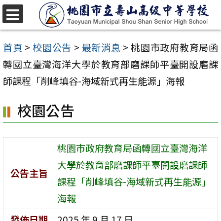
跳
至
選
單
主
首頁
>
校園公告
>
最新消息
>
桃園市政府教育局函
要
轉國立臺灣海洋大學於教育部磨課師平臺開設磨課
內
師課程「削峰填谷-海域新式再生能源」海報
容
校園公告
區
桃園市政府教育局函轉國立臺灣海洋
大學於教育部磨課師平臺開設磨課師
公告主旨
課程「削峰填谷-海域新式再生能源」
海報
發佈日期
2025 年 9 月 17 日