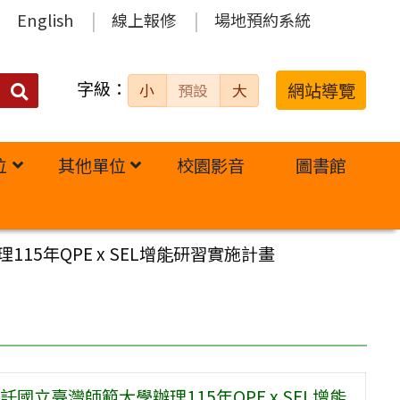
English
線上報修
場地預約系統
字級：
送出
網站導覽
小
預設
大
搜
尋：
位
其他單位
校園影音
圖書館
5年QPE x SEL增能研習實施計畫
立臺灣師範大學辦理115年QPE x SEL增能