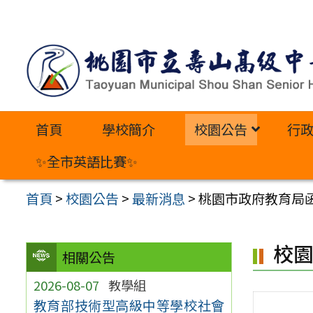
跳
至
主
要
內
首頁
學校簡介
校園公告
行
容
區
✨全市英語比賽✨
首頁
>
校園公告
>
最新消息
>
桃園市政府教育局函
校
相關公告
2026-08-07
教學組
教育部技術型高級中等學校社會