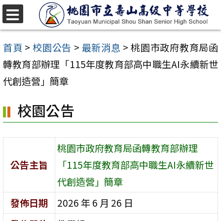
跳
至
選
單
主
首頁
>
校園公告
>
最新消息
>
桃園市政府教育局函
要
轉教育部辦理「115年度教育部高中職生AI永續新世
內
代創造營」簡章
容
校園公告
區
桃園市政府教育局函轉教育部辦理
公告主旨
「115年度教育部高中職生AI永續新世
代創造營」簡章
發佈日期
2026 年 6 月 26 日