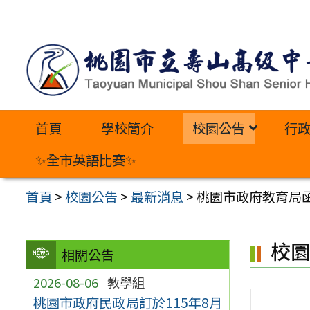
跳
至
主
要
內
首頁
學校簡介
校園公告
行
容
區
✨全市英語比賽✨
首頁
>
校園公告
>
最新消息
>
桃園市政府教育局函
校
相關公告
2026-08-06
教學組
桃園市政府民政局訂於115年8月