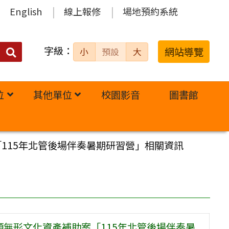
English
線上報修
場地預約系統
字級：
送出
網站導覽
小
預設
大
搜
尋：
位
其他單位
校園影音
圖書館
115年北管後場伴奏暑期研習營」相關資訊
類無形文化資產補助案「115年北管後場伴奏暑