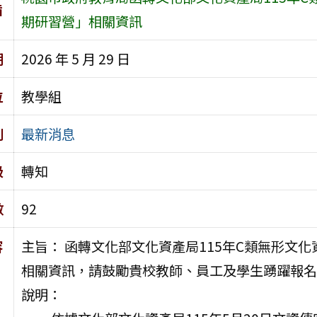
旨
期研習營」相關資訊
期
2026 年 5 月 29 日
位
教學組
別
最新消息
級
轉知
數
92
容
主旨： 函轉文化部文化資產局115年C類無形文
相關資訊，請鼓勵貴校教師、員工及學生踴躍報名
說明：