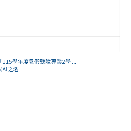
5學年度暑假聽障專業2學 ...
AI之名