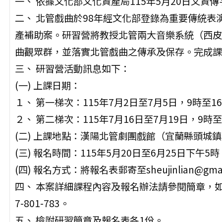
一、 依據文化部文化資產局115年5月20日文資傳字第
二、 北管戲曲於98年經文化部登錄為重要傳統表
產補助案。研習營將教授北管兩大音樂系統（西皮
曲觀眾群，並落實北管戲曲之傳承及保存。完成課
三、 研習營活動訊息如下：
(一) 上課日期：
１、 第一梯次：115年7月2日至7月5日，9時至1
２、 第二梯次：115年7月16日至7月19日，9時至
(二) 上課地點：漢陽北管劇團戲館（宜蘭縣頭城鎮
(三) 報名時間：115年5月20日至6月25日下午5時
(四) 報名方式：將報名表郵寄至sheujinlian@gmai
四、 本案詳細課程內容及報名辦法請參閱簡章，如
7-801-783。
五、 檢附研習簡章及報名表各1份。