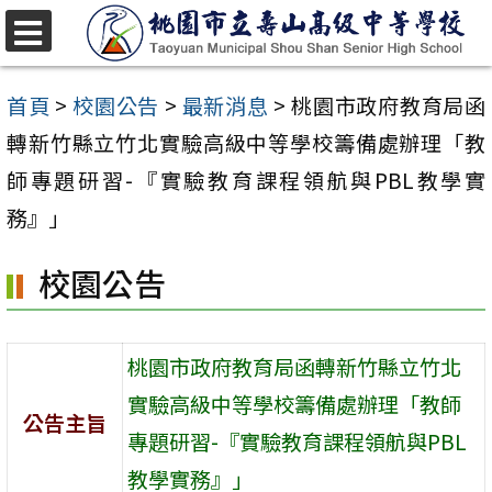
跳
至
選
單
主
首頁
>
校園公告
>
最新消息
>
桃園市政府教育局函
要
轉新竹縣立竹北實驗高級中等學校籌備處辦理「教
內
師專題研習-『實驗教育課程領航與PBL教學實
容
務』」
區
校園公告
桃園市政府教育局函轉新竹縣立竹北
實驗高級中等學校籌備處辦理「教師
公告主旨
專題研習-『實驗教育課程領航與PBL
教學實務』」