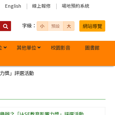
English
線上報修
場地預約系統
字級：
送出
網站導覽
小
預設
大
搜
尋：
位
其他單位
校園影音
圖書館
響力獎」評選活動
辦之「IASE教育影響力獎」評選活動