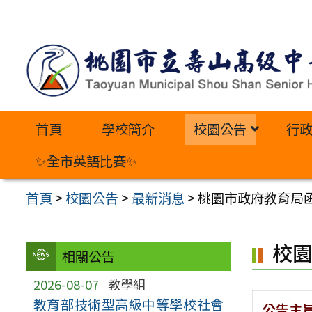
跳
至
主
要
內
首頁
學校簡介
校園公告
行
容
區
✨全市英語比賽✨
首頁
>
校園公告
>
最新消息
>
桃園市政府教育局函
校
相關公告
2026-08-07
教學組
教育部技術型高級中等學校社會
公告主