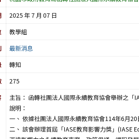
期
2025 年 7 月 07 日
位
教學組
別
最新消息
級
轉知
數
275
容
主旨： 函轉社團法人國際永續教育協會舉辦之「I
說明：
一、 依據社團法人國際永續教育協會114年6月20日
二、 該會辦理首屆「IASE教育影響力獎」(IASE Educ