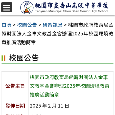
跳
至
選
單
主
首頁
>
校園公告
>
研習訊息
>
桃園市政府教育局函
要
轉財團法人金車文教基金會辦理2025年校園環境教
內
育推廣活動簡章
容
校園公告
區
桃園市政府教育局函轉財團法人金車
公告主旨
文教基金會辦理2025年校園環境教育
推廣活動簡章
發佈日期
2025 年 2 月 11 日