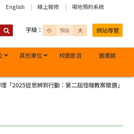
English
線上報修
場地預約系統
字級：
送出
網站導覽
小
預設
大
搜
尋：
位
其他單位
校園影音
圖書館
理「2025從思辨到行動：第二屆怪咖教案徵選」