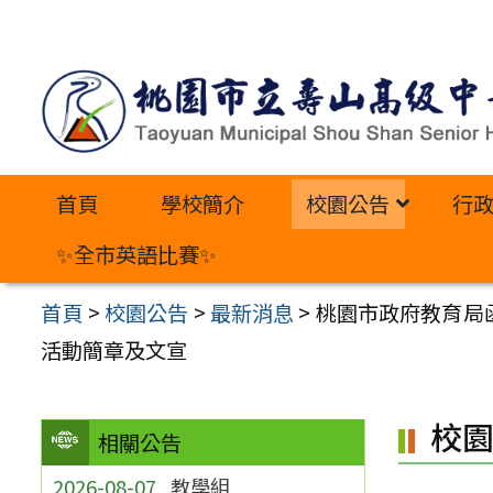
跳
至
主
要
內
首頁
學校簡介
校園公告
行
容
區
✨全市英語比賽✨
首頁
>
校園公告
>
最新消息
>
桃園市政府教育局
活動簡章及文宣
校
相關公告
2026-08-07
教學組