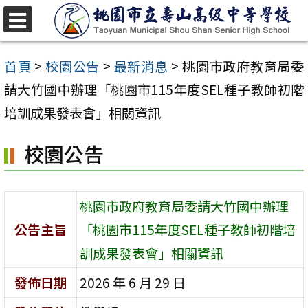
跳
至
選
單
主
首頁
>
校園公告
>
最新消息
>
桃園市政府教育局委
要
請大竹國中辦理「桃園市115年度SEL種子教師初階
內
培訓成果發表會」相關資訊
容
校園公告
區
桃園市政府教育局委請大竹國中辦理
公告主旨
「桃園市115年度SEL種子教師初階培
訓成果發表會」相關資訊
發佈日期
2026 年 6 月 29 日