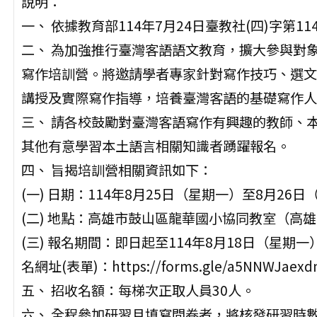
說明：
一、 依據教育部114年7月24日臺教社(四)字第114
二、 為加強推行臺灣客語語文教育，擴大參與對
寫作培訓營。將邀請學者專家針對寫作技巧、選文
講授及實際寫作指導，培養臺灣客語的基礎寫作人
三、 請各校鼓勵對臺灣客語寫作有興趣的教師、
其他有意學習本土語言相關知識者踴躍報名。
四、 旨揭培訓營相關資訊如下：
(一) 日期：114年8月25日（星期一）至8月26
(二) 地點：高雄市鼓山區龍華國小協同教室（高雄
(三) 報名期間：即日起至114年8月18日（星
名網址(表單)：https://forms.gle/a5NNWJaexd
五、 招收名額：每梯次正取人員30人。
六、 全程參加研習且填寫問卷者，將核發研習時