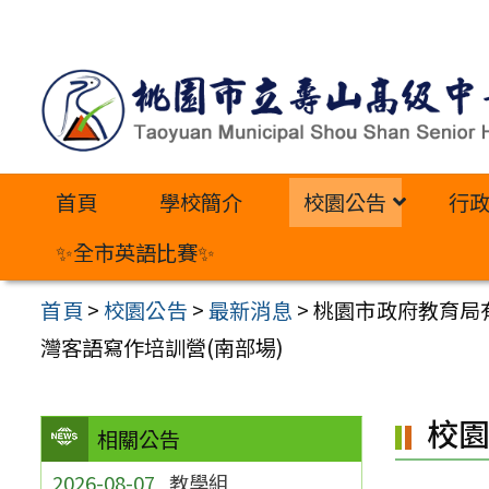
跳
至
主
要
內
首頁
學校簡介
校園公告
行
容
區
✨全市英語比賽✨
首頁
>
校園公告
>
最新消息
>
桃園市政府教育局
灣客語寫作培訓營(南部場)
校
相關公告
2026-08-07
教學組