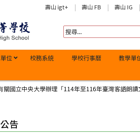
壽山 igt+
壽山 FB
壽山 IG
政單位
校務系統
學校行事曆
教學單
有關國立中央大學辦理「114年至116年臺灣客語朗讀
園公告