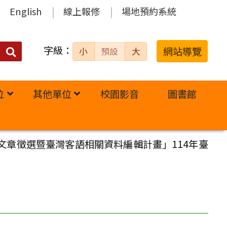
English
線上報修
場地預約系統
字級：
送出
網站導覽
小
預設
大
搜
尋：
位
其他單位
校園影音
圖書館
文章徵選暨臺灣客語相關資料編輯計畫」114年臺