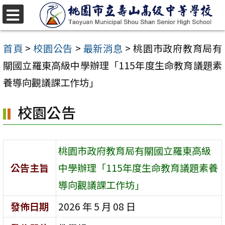
跳
至
選
單
主
首頁
>
校園公告
>
最新消息
>
桃園市政府教育局有
要
關國立羅東高級中學辦理「115年度生命教育議題素
內
養導向觀議課工作坊」
容
校園公告
區
桃園市政府教育局有關國立羅東高級
公告主旨
中學辦理「115年度生命教育議題素養
導向觀議課工作坊」
發佈日期
2026 年 5 月 08 日