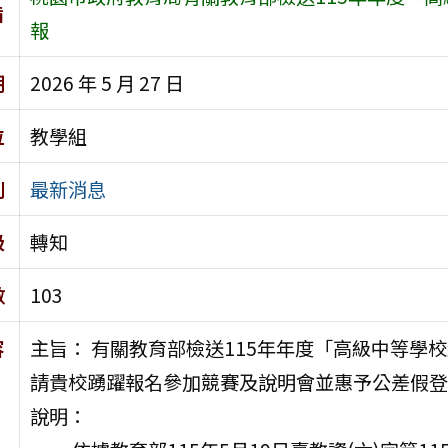
旨
報
期
2026 年 5 月 27 日
位
教學組
別
最新消息
級
轉知
數
103
容
主旨： 有關教育部檢送115年年度「高級中等學
請貴校踴躍報名參加競賽及說明會並惠予公差假登
說明：