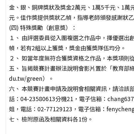
金、銀、銅牌獎狀及獎金2萬元、1萬5千元、1萬元
元。佳作獎提供獎狀乙幀，指導老師頒發感謝狀乙
(四) 特殊獎勵（創意獎）：
１、 由評選委員從入圍複選之作品中，擇優選出
幀，若有2組以上獲獎，獎金由獲獎隊伍均分。
２、 如當年度無符合獲獎資格之作品，本獎項則
五、 旨揭競賽計畫辦法說明會影片置於「教育部綠色化學
du.tw/green）。
六、 本競賽計畫申請及說明會相關資訊，請洽該
話：04-23580613分機21，電子信箱：chang6
姐，電話：02-77129123，電子信箱：fenycheng14
七、 檢附原函及相關資料各1份。