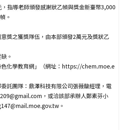
，指導老師頒發感謝狀乙幀與獎金新臺幣3,000
幀。
創意獎之獲獎隊伍，由本部頒發2萬元及獎狀乙
從缺。
教育網」（網址：https://chem.moe.e
部委託團隊：鼎澤科技有限公司張薇馥經理，電
37209@gmail.com，或洽該部承辦人鄭素芬小
7@mail.moe.gov.tw。