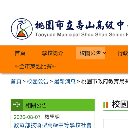
跳
至
主
要
內
首頁
學校簡介
校園公告
行
容
區
✨全市英語比賽✨
首頁
>
校園公告
>
最新消息
>
桃園市政府教育局
校
相關公告
2026-08-07
教學組
教育部技術型高級中等學校社會