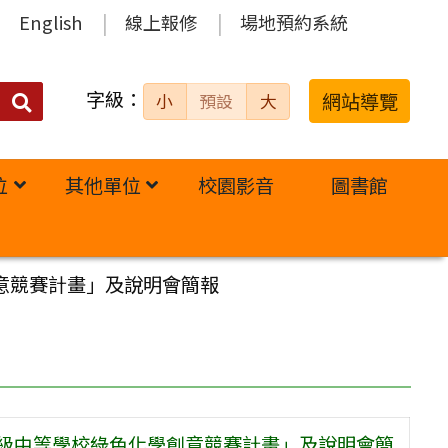
English
線上報修
場地預約系統
字級：
送出
網站導覽
小
預設
大
搜
尋：
位
其他單位
校園影音
圖書館
意競賽計畫」及說明會簡報
高級中等學校綠色化學創意競賽計畫」及說明會簡